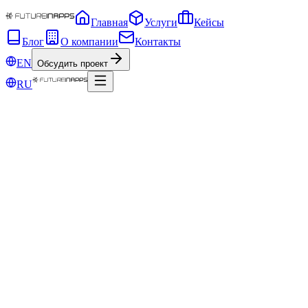
Главная
Услуги
Кейсы
Блог
О компании
Контакты
EN
Обсудить проект
RU
4 дек. 2019 г.
Квадратные видео лучше для
социальных сетей? Да. Как сделать
видео квадратным?