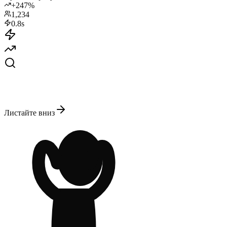
+247%
1,234
0.8s
Новая заявка!
Только что
Листайте вниз