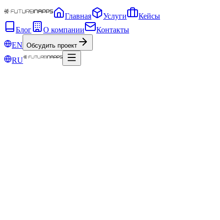
Главная
Услуги
Кейсы
Блог
О компании
Контакты
EN
Обсудить проект
RU
19 дек. 2025 г.
Почему проекты с фрилансерами
часто не доходят до запуска