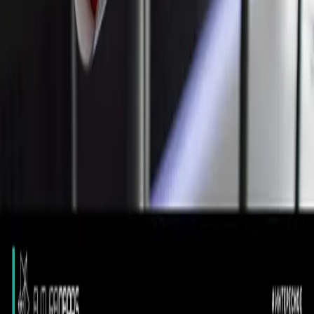
Услуги
Веб-разработка
Мобильные приложения
Чат-боты
AI & ML
Компания
О нас
Кейсы
Блог
Контакты
Контакты
Россия, Казань