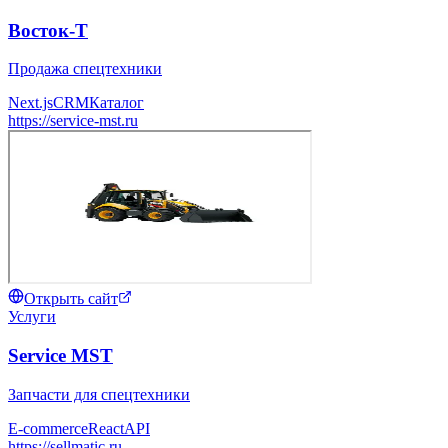
Восток-Т
Продажа спецтехники
Next.js
CRM
Каталог
https://service-mst.ru
Открыть сайт
Услуги
Service MST
Запчасти для спецтехники
E-commerce
React
API
https://sellmatic.ru