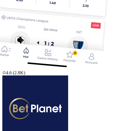
4.6
(
2.8K
)