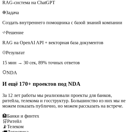
RAG-система на ChatGPT
Задача
Создать внутреннего помощника с базой знаний компании
Решение
RAG на OpenAI API + векторная база документов
Результат
15 мин → 30 сек, 89% точных ответов
NDA
И ещё 170+ проектов под NDA
За 12 лет работы мы реализовали проекты для банков,
ритейла, телекома и госструктур. Большинство из них мы не
можем показать публично, но можем рассказать на встрече.
🏦
Банки и финтех
🛒
Ритейл
📡
Телеком
🚛
Логистика