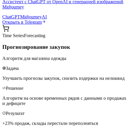
Ассистент с ChatGPT от OpenAI и генерацией изображений
Midjourney
ChatGPT
Midjourney
AI
Открыть в Telegram
Time Series
Forecasting
Прогнозирование закупок
Алгоритм для магазина одежды
Задача
Улучшить прогнозы закупок, снизить издержки на неликвид
Решение
Алгоритм на основе временных рядов с данными о продажах
и дефиците
Результат
+23% продаж, склады перестали переполняться