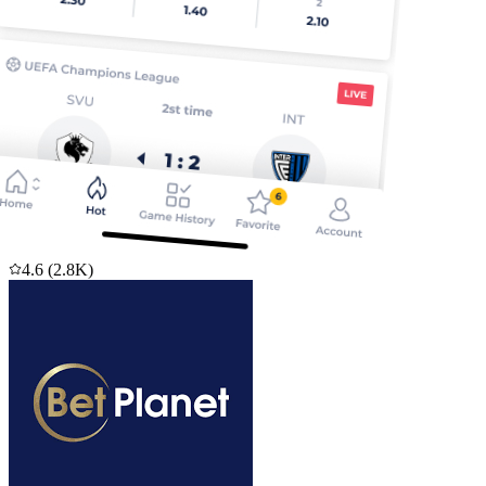
4.6
(
2.8K
)