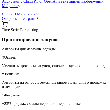
Ассистент с ChatGPT от OpenAI и генерацией изображений
Midjourney
ChatGPT
Midjourney
AI
Открыть в Telegram
Time Series
Forecasting
Прогнозирование закупок
Алгоритм для магазина одежды
Задача
Улучшить прогнозы закупок, снизить издержки на неликвид
Решение
Алгоритм на основе временных рядов с данными о продажах
и дефиците
Результат
+23% продаж, склады перестали переполняться