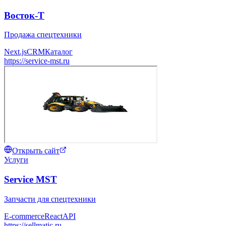
Восток-Т
Продажа спецтехники
Next.js
CRM
Каталог
https://service-mst.ru
Открыть сайт
Услуги
Service MST
Запчасти для спецтехники
E-commerce
React
API
https://sellmatic.ru