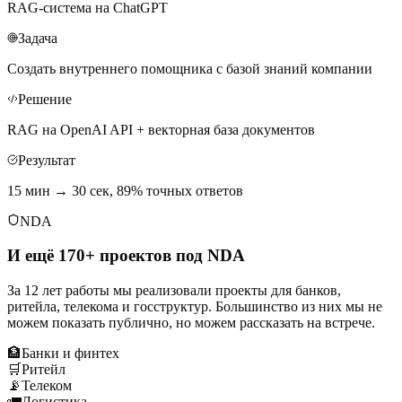
RAG-система на ChatGPT
Задача
Создать внутреннего помощника с базой знаний компании
Решение
RAG на OpenAI API + векторная база документов
Результат
15 мин → 30 сек, 89% точных ответов
NDA
И ещё 170+ проектов под NDA
За 12 лет работы мы реализовали проекты для банков,
ритейла, телекома и госструктур. Большинство из них мы не
можем показать публично, но можем рассказать на встрече.
🏦
Банки и финтех
🛒
Ритейл
📡
Телеком
🚛
Логистика